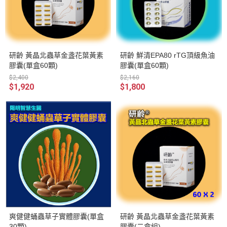
研齡 黃晶北蟲草金盞花葉黃素
研齡 鮮清EPA80 rTG頂級魚油
膠囊(單盒60顆)
膠囊(單盒60顆)
$2,400
$2,160
$1,920
$1,800
爽健健蛹蟲草子實體膠囊(單盒
研齡 黃晶北蟲草金盞花葉黃素
30顆)
膠囊(二盒組)