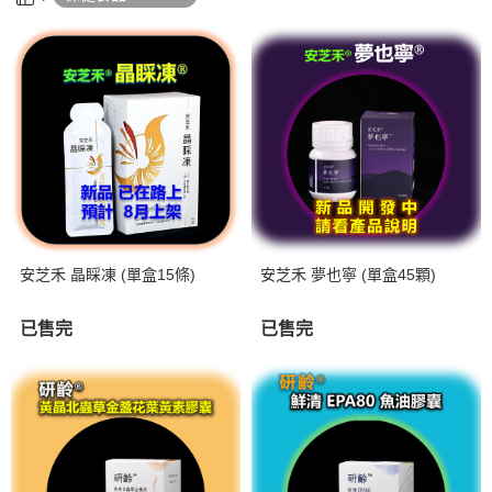
安芝禾 晶睬凍 (單盒15條)
安芝禾 夢也寧 (單盒45顆)
已售完
已售完